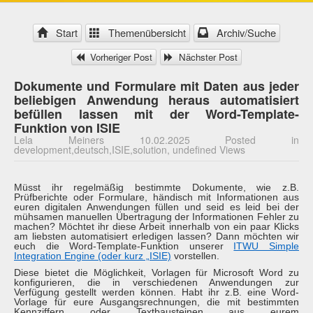
Start
Themenübersicht
Archiv/Suche
Vorheriger Post
Nächster Post
Dokumente und Formulare mit Daten aus jeder
beliebigen Anwendung heraus automatisiert
befüllen lassen mit der Word-Template-
Funktion von ISIE
Lela Meiners 10.02.2025 Posted in
development,deutsch,ISIE,solution, undefined Views
Müsst ihr regelmäßig bestimmte Dokumente, wie z.B.
Prüfberichte oder Formulare, händisch mit Informationen aus
euren digitalen Anwendungen füllen und seid es leid bei der
mühsamen manuellen Übertragung der Informationen Fehler zu
machen? Möchtet ihr diese Arbeit innerhalb von ein paar Klicks
am liebsten automatisiert erledigen lassen? Dann möchten wir
euch die Word-Template-Funktion unserer
ITWU Simple
Integration Engine (oder kurz „ISIE)
vorstellen.
Diese bietet die Möglichkeit, Vorlagen für Microsoft Word zu
konfigurieren, die in verschiedenen Anwendungen zur
Verfügung gestellt werden können. Habt ihr z.B. eine Word-
Vorlage für eure Ausgangsrechnungen, die mit bestimmten
Kennziffern oder Textbausteinen aus eurem