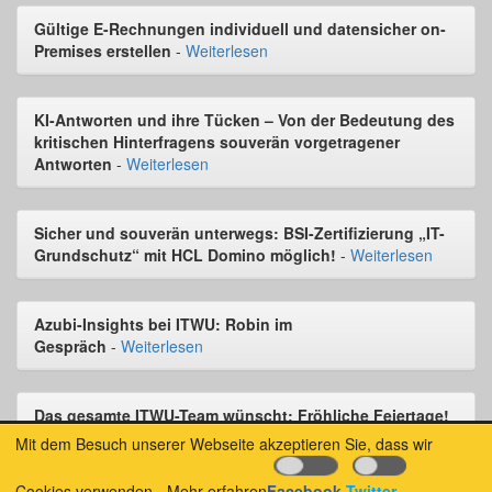
Gültige E-Rechnungen individuell und datensicher on-
Premises erstellen
-
Weiterlesen
KI-Antworten und ihre Tücken – Von der Bedeutung des
kritischen Hinterfragens souverän vorgetragener
Antworten
-
Weiterlesen
Sicher und souverän unterwegs: BSI-Zertifizierung „IT-
Grundschutz“ mit HCL Domino möglich!
-
Weiterlesen
Azubi-Insights bei ITWU: Robin im
Gespräch
-
Weiterlesen
Das gesamte ITWU-Team wünscht: Fröhliche Feiertage!
⭐
-
Weiterlesen
Mit dem Besuch unserer Webseite akzeptieren Sie, dass wir
Cookies verwenden.
Mehr erfahren
Facebook
Twitter