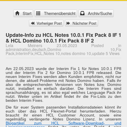
Start
Themenübersicht
Archiv/Suche
Vorheriger Post
Nächster Post
Update-Info zu HCL Notes 10.0.1 Fix Pack 8 IF 1
& HCL Domino 10.0.1 Fix Pack 8 IF 2
Lela Meiners 23.05.2023 Posted in
administration,deutsch,Domino 10,Fix
Pack,InterimFix,HCL,Notes 10,notes domino 10,update 5 Views
Am 22.05.2023 wurde der Interim Fix 1 für Notes 10.0.1 FP8
und der Interim Fix 2 für Domino 10.0.1 FP8 released. Die
neuen Interim Fixes werden allen Kunden empfohlen, nicht nur
denen, die aktuell Probleme mit Notes Domino haben. Falls ihr
also die entsprechenden Versionen von Notes bzw. Domino
nutzt, installiert es einfach darüber. Die Interim Fixes sind
sprachunabhängig, es ist also egal welches Language Pack ihr
nutzt. Weiter unten im Artikel findet ihr die Fix-Lists zu den
beiden Interim Fixes.
Die für euer System passenden Installationsdateien könnt ihr
euch über das HCL Flexnet-Portal herunterladen. Hierzu
braucht ihr einen HCL Customer Account, sowie eine
regelmäßig verlängerte Notes Domino Lizenz. In unserem
Blogartikel zum HCL Software-Download- und