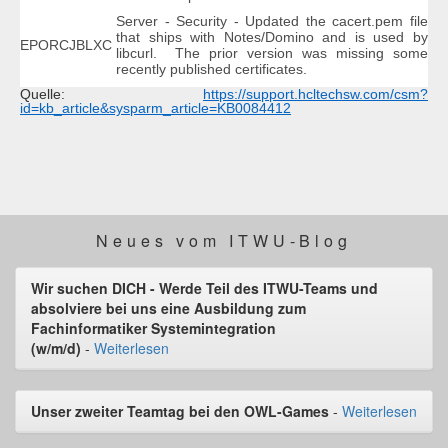
Server - Security - Updated the cacert.pem file
that ships with Notes/Domino and is used by
EPORCJBLXC
libcurl. The prior version was missing some
recently published certificates.
Quelle:
https://support.hcltechsw.com/csm?
id=kb_article&sysparm_article=KB0084412
Neues vom ITWU-Blog
Wir suchen DICH - Werde Teil des ITWU-Teams und
absolviere bei uns eine Ausbildung zum
Fachinformatiker Systemintegration
(w/m/d)
-
Weiterlesen
Unser zweiter Teamtag bei den OWL-Games
-
Weiterlesen