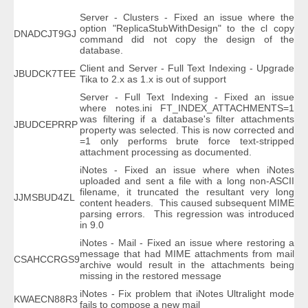
Server - Clusters - Fixed an issue where the
option "ReplicaStubWithDesign" to the cl copy
DNADCJT9GJ
command did not copy the design of the
database.
Client and Server - Full Text Indexing - Upgrade
JBUDCK7TEE
Tika to 2.x as 1.x is out of support
Server - Full Text Indexing - Fixed an issue
where notes.ini FT_INDEX_ATTACHMENTS=1
was filtering if a database's filter attachments
JBUDCEPRRP
property was selected. This is now corrected and
=1 only performs brute force text-stripped
attachment processing as documented.
iNotes - Fixed an issue where when iNotes
uploaded and sent a file with a long non-ASCII
filename, it truncated the resultant very long
JJMSBUD4ZL
content headers. This caused subsequent MIME
parsing errors. This regression was introduced
in 9.0
iNotes - Mail - Fixed an issue where restoring a
message that had MIME attachments from mail
CSAHCCRGS9
archive would result in the attachments being
missing in the restored message
iNotes - Fix problem that iNotes Ultralight mode
KWAECN88R3
fails to compose a new mail