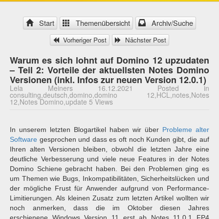
Start
Themenübersicht
Archiv/Suche
Vorheriger Post
Nächster Post
Warum es sich lohnt auf Domino 12 upzudaten
– Teil 2: Vorteile der aktuellsten Notes Domino
Versionen (inkl. Infos zur neuen Version 12.0.1)
Lela Meiners 16.12.2021 Posted in
consulting,deutsch,domino,domino 12,HCL,notes,Notes
12,Notes Domino,update 5 Views
In unserem letzten Blogartikel haben wir über
Probleme alter
Software
gesprochen und dass es oft noch Kunden gibt, die auf
Ihren alten Versionen bleiben, obwohl die letzten Jahre eine
deutliche Verbesserung und viele neue Features in der Notes
Domino Schiene gebracht haben. Bei den Problemen ging es
um Themen wie Bugs, Inkompatibilitäten, Sicherheitslücken und
der mögliche Frust für Anwender aufgrund von Performance-
Limitierungen. Als kleinen Zusatz zum letzten Artikel wollten wir
noch anmerken, dass die im Oktober diesen Jahres
erschienene Windows Version 11 erst ab Notes 11.0.1 FP4