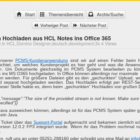
Start
Themenübersicht
Archiv/Suche
Vorheriger Post
Nächster Post
m Hochladen aus HCL Notes ins Office 365
 in HCL,Domino Designer,deutsch,development,fix 4 Views
unserer
PCMS-Kundenanwendung
sind wir auf einen Fehler beim
chtet, um welches Kundenprojekt es hier geht und was die Anwendu
. Um Dokumente gleichzeitig im PCMS System bearbeiten zu kön
ns MS O365 hochgeladen. In Office können allerdings nur maximale 
n werden. Für größere Dateien gibt es den „gechunkten“ Upload, wob
und separat hochgeladen werden. Das Hochladen erfolgt per REST-Ser
ser Stelle hakte es, denn beim „gechunkten“ Hochladen von großen D
t","message":"The size of the provided stream is not known. Make sure
cified"}}
 Java ausweichen können, allerdings ist für das PCMS System später
kein Java.
 Ticket über das
Support-Portal
aufgemacht und bekamen ziemlich schn
rsion 12.0.2 FP3 integriert wurde. Wenn ihr das Problem nochmal nac
.
n, ruft uns an unter 05251-288160 oder schreibt uns eine Mail an
info