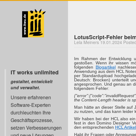
LotusScript-Fehler bei
Lela Meiners 19.01.2024 Posted
Im Rahmen der Entwicklung 
gestoßen. Wenn ihr wissen mö
folgenden
Blogartikel
nachlesen
IT works unlimited
Anwendung aus dem HCL Notes i
per Standardupload hochgelade
Deutsch: Brocken) unterteilt 
gestaltet, entwickelt
angesprochen. Und genau an die
und verwaltet.
folgendem Fehler:
{"error":{"code":"invalidReques
Unsere erfahrenen
the Content-Length header is spe
Software-Experten
Man hätte an dieser Stelle auf
durchleuchten Ihre
zu nutzen, und das kann leider 
Wir haben bei der HCL also ein
Geschäftsprozesse,
fest in den Domino Designer Ve
setzen Verbesserungen
den entsprechenden
HCL Artikel
und neue Lösungen
Habt ihr Fragen oder Anregunge