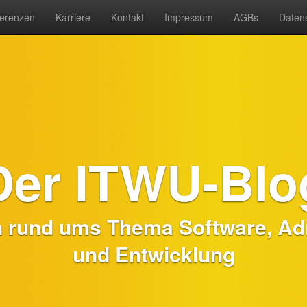
erenzen
Karriere
Kontakt
Impressum
AGBs
Daten
Der ITWU-Blo
n rund ums Thema Software, Adm
und Entwicklung