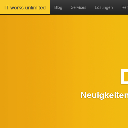
IT works unlimited
Blog
Services
Lösungen
Ref
Neuigkeite