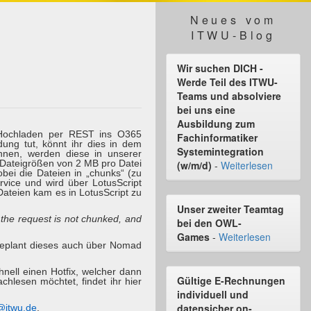
Neues vom
ITWU-Blog
Wir suchen DICH -
Werde Teil des ITWU-
Teams und absolviere
bei uns eine
Ausbildung zum
 Hochladen per REST ins O365
Fachinformatiker
ng tut, könnt ihr dies in dem
Systemintegration
nen, werden diese in unserer
Dateigrößen von 2 MB pro Datei
(w/m/d)
-
Weiterlesen
ei die Dateien in „chunks“ (zu
vice und wird über LotusScript
ateien kam es in LotusScript zu
Unser zweiter Teamtag
 the request is not chunked, and
bei den OWL-
Games
-
Weiterlesen
 geplant dieses auch über Nomad
ell einen Hotfix, welcher dann
Gültige E-Rechnungen
hlesen möchtet, findet ihr hier
individuell und
datensicher on-
@itwu.de
.