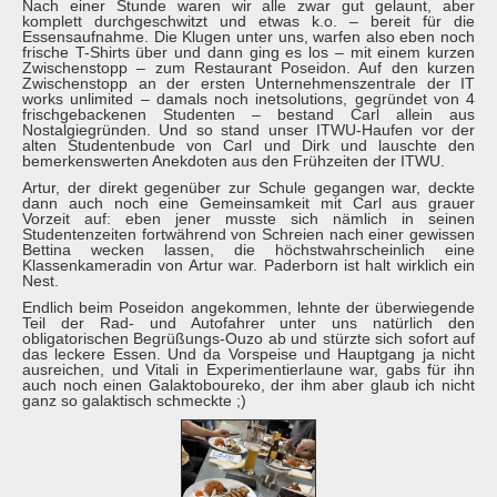
Nach einer Stunde waren wir alle zwar gut gelaunt, aber
komplett durchgeschwitzt und etwas k.o. – bereit für die
Essensaufnahme. Die Klugen unter uns, warfen also eben noch
frische T-Shirts über und dann ging es los – mit einem kurzen
Zwischenstopp – zum Restaurant Poseidon. Auf den kurzen
Zwischenstopp an der ersten Unternehmenszentrale der IT
works unlimited – damals noch inetsolutions, gegründet von 4
frischgebackenen Studenten – bestand Carl allein aus
Nostalgiegründen. Und so stand unser ITWU-Haufen vor der
alten Studentenbude von Carl und Dirk und lauschte den
bemerkenswerten Anekdoten aus den Frühzeiten der ITWU.
Artur, der direkt gegenüber zur Schule gegangen war, deckte
dann auch noch eine Gemeinsamkeit mit Carl aus grauer
Vorzeit auf: eben jener musste sich nämlich in seinen
Studentenzeiten fortwährend von Schreien nach einer gewissen
Bettina wecken lassen, die höchstwahrscheinlich eine
Klassenkameradin von Artur war. Paderborn ist halt wirklich ein
Nest.
Endlich beim Poseidon angekommen, lehnte der überwiegende
Teil der Rad- und Autofahrer unter uns natürlich den
obligatorischen Begrüßungs-Ouzo ab und stürzte sich sofort auf
das leckere Essen. Und da Vorspeise und Hauptgang ja nicht
ausreichen, und Vitali in Experimentierlaune war, gabs für ihn
auch noch einen Galaktoboureko, der ihm aber glaub ich nicht
ganz so galaktisch schmeckte ;)