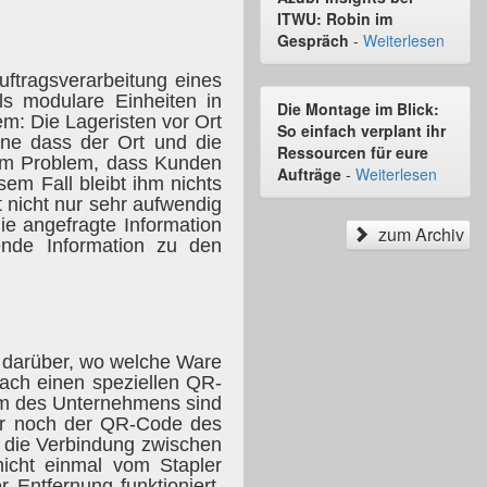
ITWU: Robin im
Gespräch
-
Weiterlesen
uftragsverarbeitung eines
ls modulare Einheiten in
Die Montage im Blick:
em: Die Lageristen vor Ort
So einfach verplant ihr
hne dass der Ort und die
Ressourcen für eure
dem Problem, dass Kunden
Aufträge
-
Weiterlesen
sem Fall bleibt ihm nichts
t nicht nur sehr aufwendig
ie angefragte Information
zum Archiv
ende Information zu den
t darüber, wo welche Ware
fach einen speziellen QR-
em des Unternehmens sind
 nur noch der QR-Code des
t die Verbindung zwischen
nicht einmal vom Stapler
Entfernung funktioniert.