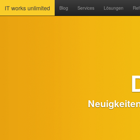
IT works unlimited
Blog
Services
Lösungen
Ref
Neuigkeite