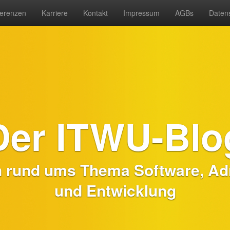
erenzen
Karriere
Kontakt
Impressum
AGBs
Daten
Der ITWU-Blo
n rund ums Thema Software, Adm
und Entwicklung