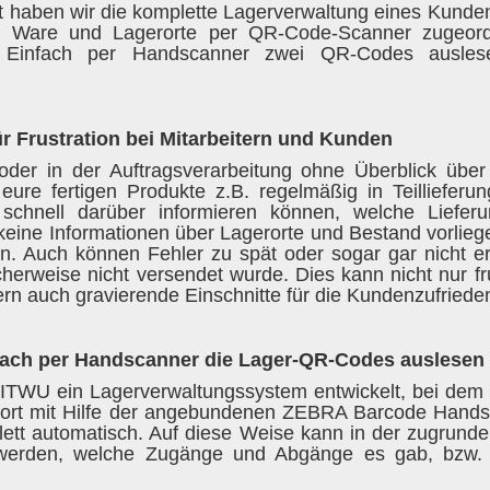
t haben wir die komplette Lagerverwaltung eines Kunden 
 Ware und Lagerorte per QR-Code-Scanner zugeordn
. Einfach per Handscanner zwei QR-Codes auslese
r Frustration bei Mitarbeitern und Kunden
 oder in der Auftragsverarbeitung ohne Überblick üb
eure fertigen Produkte z.B. regelmäßig in Teilliefer
chnell darüber informieren können, welche Liefer
ine Informationen über Lagerorte und Bestand vorliege
en. Auch können Fehler zu spät oder sogar gar nicht e
licherweise nicht versendet wurde. Dies kann nicht nur fr
ern auch gravierende Einschnitte für die Kundenzufriede
fach per Handscanner die Lager-QR-Codes auslesen
 ITWU ein Lagerverwaltungssystem entwickelt, bei dem
ort mit Hilfe der angebundenen ZEBRA Barcode Hands
lett automatisch. Auf diese Weise kann in der zugrund
n werden, welche Zugänge und Abgänge es gab, bzw.