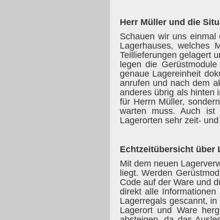
Herr Müller und die Sit
Schauen wir uns einmal d
Lagerhauses, welches Me
Teillieferungen gelagert 
legen die Gerüstmodule 
genaue Lagereinheit dok
anrufen und nach dem aktu
anderes übrig als hinten 
für Herrn Müller, sonder
warten muss. Auch ist 
Lagerorten sehr zeit- un
Echtzeitübersicht über
Mit dem neuen Lagerverwa
liegt. Werden Gerüstmodu
Code auf der Ware und d
direkt alle Informatione
Lagerregals gescannt, in
Lagerort und Ware herge
absteigen, da das Ausle