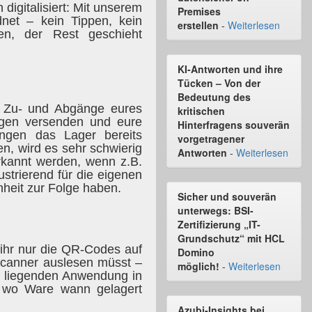
digitalisiert: Mit unserem
Premises
et – kein Tippen, kein
erstellen
-
Weiterlesen
n, der Rest geschieht
KI-Antworten und ihre
Tücken – Von der
Bedeutung des
er Zu- und Abgänge eures
kritischen
ungen versenden und eure
Hinterfragens souverän
ungen das Lager bereits
vorgetragener
n, wird es sehr schwierig
Antworten
-
Weiterlesen
rkannt werden, wenn z.B.
ustrierend für die eigenen
nheit zur Folge haben.
Sicher und souverän
unterwegs: BSI-
Zertifizierung „IT-
Grundschutz“ mit HCL
 ihr nur die QR-Codes auf
Domino
canner auslesen müsst –
möglich!
-
Weiterlesen
e liegenden Anwendung in
 wo Ware wann gelagert
Azubi-Insights bei