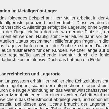
uation im Metallgerüst-Lager
as folgendes Beispiel an: Herr Müller arbeitet in der A
tallgerüste produziert und vertreibt. Diese werden a
und verschickt. Allerdings erfolgt die Lagerung ohne Syst
in der Regel einfach dort ab, wo gerade Platz ist, o
umentiert werden. Häufig steht Herr Müller dann vor 
ellen Status bestimmter Teillieferungen fragen. In die
ins Lager zu laufen und mit der Suche zu starten. Das is
n auch frustrierend für den Kunden, welcher lange auf d
die regelmäßig anstehende Inventur durch die fehl
d dadurch kostenintensiv. Doch das hat nun ein Ende!
 Lagereinheiten und Lagerorte
ltungssystem erhält Herr Müller eine Echtzeitübersich
le eingelagert, scannt der entsprechende Lagerist ein
urch die kluge Anbindung an das Warenwirtschaftssyst
n zum Modul hinterlegt. In einem zweiten Schritt wird
 welchem das Gerüstmodul abgelegt wird, und schon is
stellt. Bei diesen zwei Scans braucht der Lagerist 
sen mit den verwendeten Zebra-Scannern auch aus der 