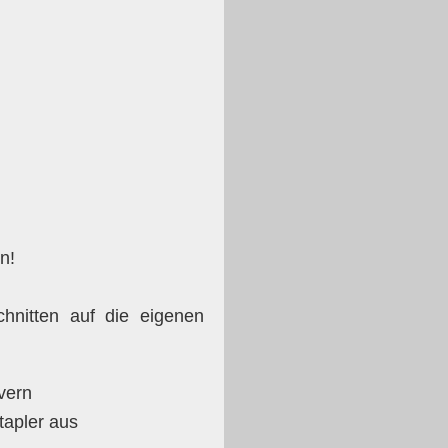
n!
hnitten auf die eigenen
vern
apler aus