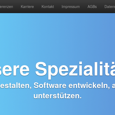
erenzen
Karriere
Kontakt
Impressum
AGBs
Daten
ere Spezialit
stalten, Software entwickeln, 
unterstützen.