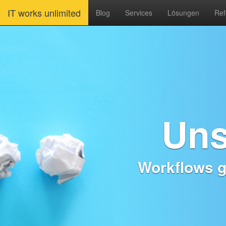
IT works unlimited
Blog
Services
Lösungen
Ref
Uns
Workflows ge