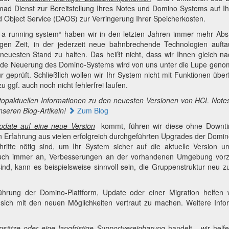
ad Dienst zur Bereitstellung Ihres Notes und Domino Systems auf I
Object Service (DAOS) zur Verringerung Ihrer Speicherkosten.
 a running system“ haben wir in den letzten Jahren immer mehr Ab
igen Zeit, in der jederzeit neue bahnbrechende Technologien auft
 neuesten Stand zu halten. Das heißt nicht, dass wir Ihnen gleich 
ede Neuerung des Domino-Systems wird von uns unter die Lupe genom
tur geprüft. Schließlich wollen wir Ihr System nicht mit Funktionen übe
u ggf. auch noch nicht fehlerfrei laufen.
 topaktuellen Informationen zu den neuesten Versionen von HCL No
nseren Blog-Artikeln!
Zum Blog
pdate auf eine neue Version
kommt, führen wir diese ohne Downtim
n Erfahrung aus vielen erfolgreich durchgeführten Upgrades der Domino
ritte nötig sind, um Ihr System sicher auf die aktuelle Version um
 auch immer an, Verbesserungen an der vorhandenen Umgebung vor
ind, kann es beispielsweise sinnvoll sein, die Gruppenstruktur neu 
ührung der Domino-Plattform, Update oder einer Migration helfen w
ich mit den neuen Möglichkeiten vertraut zu machen. Weitere Info
insätze oder eine langfristige Supportvereinbarung
handelt - wir helf