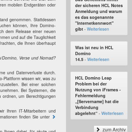
hren mobilen Endgeräten oder
der sicheren HCL Notes
Anmeldung und warum
es das sogenannte
stand genommen. Stattdessen
"Internetkennwort"
auchen können, Ihre Domino-
gibt
-
Weiterlesen
nach dem Release einer neuen
men und auf die Tauglichkeit
rfrachten, die Ihnen überhaupt
Was ist neu in HCL
Domino
tes/Domino, Verse und Nomad?
14.5
-
Weiterlesen
e und Datenverluste durch.
HCL Domino Leap
-Plattform wissen wir, was zu
Problem bei der
zustellen. Bei einer solchen
Nutzung von iFrames -
zunehmen. Bei Systemen, die
Fehlermeldung
zu ordnen, um Berechtigungen
„[Servername] hat die
Verbindung
ir Ihren IT-Mitarbeitern und
abgelehnt“
-
Weiterlesen
rmationen finden Sie unter
zum Archiv
en Ihnen dabei, für akute und