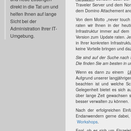
Traveler Server und dem Nom
direkt in die Tat um und
dem Domino Attachement and 
helfen Ihnen auf lange
Von dem Motto „never touch
Sicht bei der
raten wir Ihnen in der heut
Administration Ihrer IT-
Infrastruktur immer auf dem
Umgebung.
Version zum Update raten. J
in Ihrer konkreten Infrastruk
keine Vorteile bringen und daz
Sie sind auf der Suche nach
Die finden Sie am besten in u
Wenn es dann zu einem
U
Aufgrund unserer langjährige
beachten ist und welche Sch
Gelegenheit bietet es sich
über lange Zeit gewachsen s
besser verwalten zu können.
Nach der erfolgreichen Einf
Endanwendern gerne dabei, s
Workshops
.
Egal, ob es sich um
Einzele