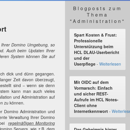
Blogposts zum
Thema
"Administration"
rt
Spart Kosten & Frust:
Professionelle
ion Ihrer Domino Umgebung, so
Unterstützung beim
ind. Auch beim Updaten Ihrer
HCL DLAU-Userbericht
deren System können Sie auf
und der
Userpflege
-
Weiterlesen
urch dick und dünn gegangen.
langer Zeit davon überzeugt,
Mit OIDC auf dem
gestellt sind – wenn sie denn
Vormarsch: Einfach
 System kann man auch vieles
und sicher REST-
llation und Administration auf
Aufrufe im HCL Notes-
en zu können.
Client ohne
Internetkennwort
-
Weiterles
der Domino Administration und
ziente Verwaltung Ihrer Domino
r bei
regelmäßigen Monitoring
omino Servers, wie z.B. dem
Das Geheimnis hinter