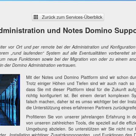
Zurück zum Services-Überblick
dministration und Notes Domino Suppo
eiter vor Ort und per remote bei der Administration und Konfigurat
hrem „rund laufenden“ System auf alle Eventualitäten vorbereitet s
 um neue Funktionen sowie bei der Migration von oder zu einem an
in der Domino Administration vertrauen.
Mit der Notes und Domino Plattform sind wir schon d
Trotz einiger Höhen und Tiefen sind wir auch nach so 
dass Sie mit dieser Plattform ideal für die Zukunft auf
richtig konfiguriert ist. Bei einem derart komplexen
falsch machen, daher ist es umso wichtiger bei der Insta
die Unterstützung eines erfahrenen Partners zurückgreif
Profitieren Sie von unserer jahrelangen Erfahrung in 
von unseren zahlreichen Tools, die speziell auf die effi
Umgebung abzielen. So unterstützen wir Sie nicht nu
i der
Installation wichtiger Zusatzkomponenten
und Funktionen des D