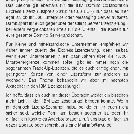
Das Gleiche gilt ebenfalls für die IBM Domino Collaboration
Express Lizenz (Listpreis 2013: 161,00 EUR) nur dass es hier
egal ist, ob ihr 500 Enterprise oder Messaging Server aufsetzt.
Damit spart ihr euch gegenüber der Client-Server-Lizenzierung -
bei einem vergleichbaren Preis für die Clients - die Kosten für
eure gesamte Domino-Serverlandschaft.
Für kleine und mittelständische Unternehmen empfehlen wir
daher immer zuerst die Express-Lizenzierung, denn selbst,
wenn euer Unternehmen in ein paar Jahren über die 1.000-
Mitarbeitergrenze kommen sollte, gibt es immer noch die
sogenannten Trade-Up-Lizenzen, die es euch ermöglichen, mit
geringeren Kosten von einer Lizenzform zur anderen zu
wechseln. Das Thema behandeln wir aber im nächsten
Abstecher in den IBM Lizenzdschungel.
Ich hoffe, dass ich euch mit dieser Übersicht wieder ein bisschen
mehr Licht in den IBM Lizenzdschungel bringen konnte. Wenn
ihr dennoch Lizenz-Szenarien habt, bei denen ihr euch nicht
sicher seid, welche Form am besten geeignet ist, oder ihr
einfach ein konkretes Angebot braucht, ruft uns bitte einfach an
05251 288160 oder schreibt uns eine Mail info@itwu.de.