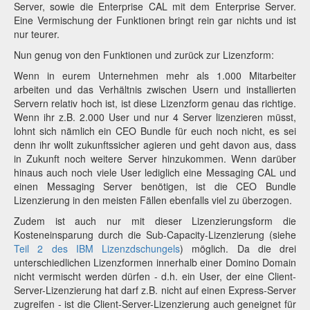
Server, sowie die Enterprise CAL mit dem Enterprise Server.
Eine Vermischung der Funktionen bringt rein gar nichts und ist
nur teurer.
Nun genug von den Funktionen und zurück zur Lizenzform:
Wenn in eurem Unternehmen mehr als 1.000 Mitarbeiter
arbeiten und das Verhältnis zwischen Usern und installierten
Servern relativ hoch ist, ist diese Lizenzform genau das richtige.
Wenn ihr z.B. 2.000 User und nur 4 Server lizenzieren müsst,
lohnt sich nämlich ein CEO Bundle für euch noch nicht, es sei
denn ihr wollt zukunftssicher agieren und geht davon aus, dass
in Zukunft noch weitere Server hinzukommen. Wenn darüber
hinaus auch noch viele User lediglich eine Messaging CAL und
einen Messaging Server benötigen, ist die CEO Bundle
Lizenzierung in den meisten Fällen ebenfalls viel zu überzogen.
Zudem ist auch nur mit dieser Lizenzierungsform die
Kosteneinsparung durch die Sub-Capacity-Lizenzierung (siehe
Teil 2 des IBM Lizenzdschungels
) möglich. Da die drei
unterschiedlichen Lizenzformen innerhalb einer Domino Domain
nicht vermischt werden dürfen - d.h. ein User, der eine Client-
Server-Lizenzierung hat darf z.B. nicht auf einen Express-Server
zugreifen - ist die Client-Server-Lizenzierung auch geneignet für