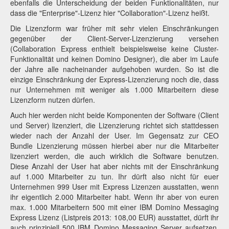
ebenfalls die Unterscheidung der beiden Funktionalitäten, nur
dass die "Enterprise"-Lizenz hier "Collaboration"-Lizenz heißt.
Die Lizenzform war früher mit sehr vielen Einschränkungen
gegenüber der Client-Server-Lizenzierung versehen
(Collaboration Express enthielt beispielsweise keine Cluster-
Funktionalität und keinen Domino Designer), die aber im Laufe
der Jahre alle nacheinander aufgehoben wurden. So ist die
einzige Einschränkung der Express-Lizenzierung noch die, dass
nur Unternehmen mit weniger als 1.000 Mitarbeitern diese
Lizenzform nutzen dürfen.
Auch hier werden nicht beide Komponenten der Software (Client
und Server) lizenziert, die Lizenzierung richtet sich stattdessen
wieder nach der Anzahl der User. Im Gegensatz zur CEO
Bundle Lizenzierung müssen hierbei aber nur die Mitarbeiter
lizenziert werden, die auch wirklich die Software benutzen.
Diese Anzahl der User hat aber nichts mit der Einschränkung
auf 1.000 Mitarbeiter zu tun. Ihr dürft also nicht für euer
Unternehmen 999 User mit Express Lizenzen ausstatten, wenn
ihr eigentlich 2.000 Mitarbeiter habt. Wenn ihr aber von euren
max. 1.000 Mitarbeitern 500 mit einer IBM Domino Messaging
Express Lizenz (Listpreis 2013: 108,00 EUR) ausstattet, dürft ihr
auch prinzipiell 500 IBM Domino Messaging Server aufsetzen.